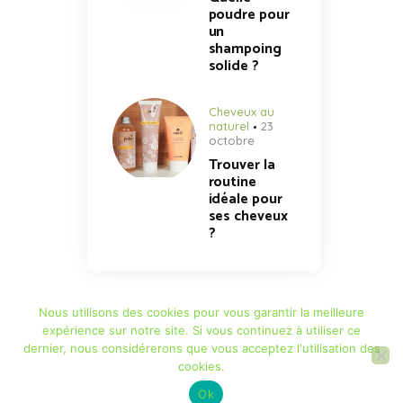
poudre pour
un
shampoing
solide ?
Cheveux au
naturel
23
octobre
Trouver la
routine
idéale pour
ses cheveux
?
Nous utilisons des cookies pour vous garantir la meilleure
expérience sur notre site. Si vous continuez à utiliser ce
dernier, nous considérerons que vous acceptez l'utilisation des
Contact
|
Mentions légales
cookies.
Ok
AZAE PUR
© 2022. Tous droits réservés.