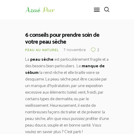
6 conseils pour prendre soin de
ACCUEIL
votre peau sèche
CHEVEUX AU NATUREL
7 novembre
2
PEAU AU NATUREL
PEAU AU NATUREL
La
peau sèche
est particulièrement fragile et a
RECETTES MAISON
des besoins bien particuliers. Le
manque de
sébum
la rend rêche et elle tiraille voire se
desquame.
La
pe
au
s
è
che
pe
ut
ê
tre
caus
ée
par
un
man
que
d
‘
hyd
rat
ation
,
par
une
exposition
excessive
aux
é
lé
ments
(
sole
il
,
vent
,
f
roid
),
par
cert
ains
types
de
dermat
ite
,
o
u
par
le
v
ie
ill
isse
ment
.
He
ure
use
ment
,
il
exist
e
de
n
omb
re
uses
fa
ç
ons
de
tra
iter
et
de
pr
é
ven
ir
la
pe
au
s
è
che
,
af
in
que
v
ous
pu
iss
ie
z
prof
iter
d
‘
une
pe
au
dou
ce
,
sou
ple
et
en
bon
ne
s
ant
é
. Vous
voulez en savoir plus ? C’est parti !