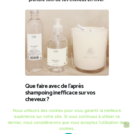
prendre soin de ses cheveux en hiver
.
Que faire avec de l’après
shampoing inefficace sur vos
cheveux ?
30 janvier
14
CHEVEUX AU NATUREL
Nous utilisons des cookies pour vous garantir la meilleure
expérience sur notre site. Si vous continuez à utiliser ce
Il arrive souvent que l’on tombe sur des produits
dernier, nous considérerons que vous acceptez l'utilisation des
capillaires qui ne nous conviennent pas: pas
cookies.
assez nourrissants, pas assez hydratants, ne